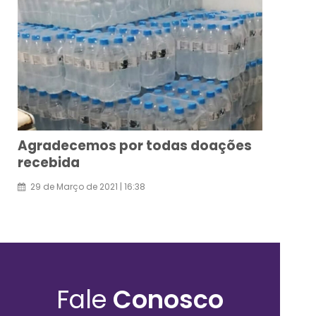
Agradecemos por todas doações
recebida
29
de
Março
de
2021
|
16:38
Fale
Conosco